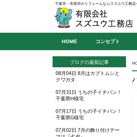
千葉市・市原市のリフォームならスズユウ工務店
HOME
コンセプト
ブログの最新記事
H
08月04日
8月はカブトムシと
クワガタ
07月31日
うちの子イチバン！
千葉県H様宅
07月17日
うちの子イチバン！
千葉県G様宅
07月02日
7月の飾り付けテー
マは『七夕』