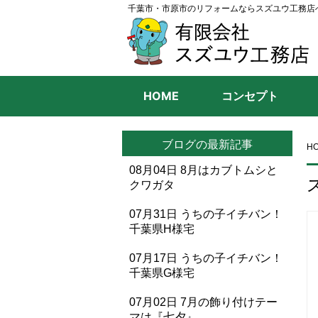
千葉市・市原市のリフォームならスズユウ工務店
HOME
コンセプト
ブログの最新記事
H
08月04日
8月はカブトムシと
クワガタ
07月31日
うちの子イチバン！
千葉県H様宅
07月17日
うちの子イチバン！
千葉県G様宅
07月02日
7月の飾り付けテー
マは『七夕』