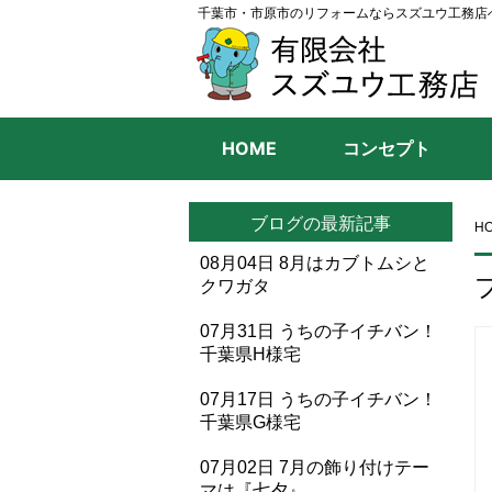
千葉市・市原市のリフォームならスズユウ工務店
HOME
コンセプト
ブログの最新記事
H
08月04日
8月はカブトムシと
クワガタ
07月31日
うちの子イチバン！
千葉県H様宅
07月17日
うちの子イチバン！
千葉県G様宅
07月02日
7月の飾り付けテー
マは『七夕』