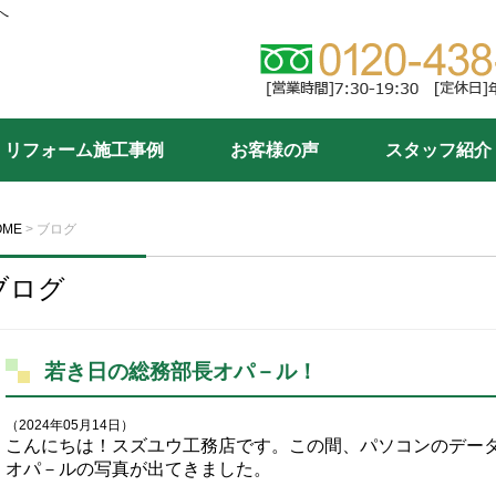
へ
リフォーム施工事例
お客様の声
スタッフ紹介
OME
>
ブログ
ブログ
若き日の総務部長オパ－ル！
（2024年05月14日）
こんにちは！スズユウ工務店です。この間、パソコンのデー
オパ－ルの写真が出てきました。