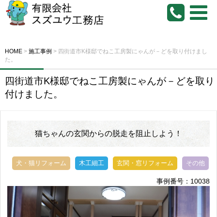
HOME
>
施工事例
>
四街道市K様邸でねこ工房製にゃんが－どを取り付けまし
た。
四街道市K様邸でねこ工房製にゃんが－どを取り
付けました。
猫ちゃんの玄関からの脱走を阻止しよう！
犬・猫リフォーム
木工細工
玄関・窓リフォーム
その他
事例番号：10038