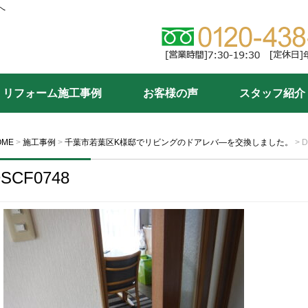
へ
リフォーム施工事例
お客様の声
スタッフ紹介
OME
>
施工事例
>
千葉市若葉区K様邸でリビングのドアレバ―を交換しました。
>
D
SCF0748