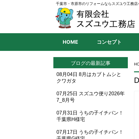
千葉市・市原市のリフォームならスズユウ工務店
HOME
コンセプト
ブログの最新記事
H
08月04日
8月はカブトムシと
D
クワガタ
07月25日
スズユウ便り2026年
7_8月号
07月31日
うちの子イチバン！
千葉県H様宅
07月17日
うちの子イチバン！
千葉県G様宅