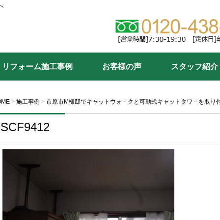
へ
リフォーム施工事例
お客様の声
スタッフ紹介
OME
>
施工事例
>
市原市M様邸でキャットウォ－クと可動式キャットタワ－を取り
SCF9412