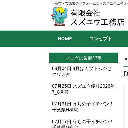
千葉市・市原市のリフォームならスズユウ工務店
HOME
コンセプト
ブログの最新記事
H
08月04日
8月はカブトムシと
D
クワガタ
07月25日
スズユウ便り2026年
7_8月号
07月31日
うちの子イチバン！
千葉県H様宅
07月17日
うちの子イチバン！
千葉県G様宅