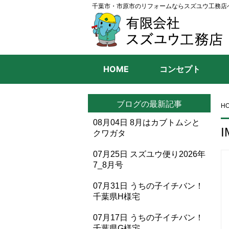
千葉市・市原市のリフォームならスズユウ工務店
HOME
コンセプト
ブログの最新記事
H
08月04日
8月はカブトムシと
I
クワガタ
07月25日
スズユウ便り2026年
7_8月号
07月31日
うちの子イチバン！
千葉県H様宅
07月17日
うちの子イチバン！
千葉県G様宅