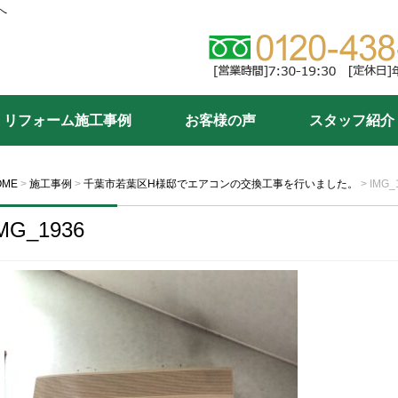
へ
リフォーム施工事例
お客様の声
スタッフ紹介
OME
>
施工事例
>
千葉市若葉区H様邸でエアコンの交換工事を行いました。
>
IMG_
MG_1936