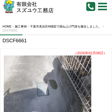
HOME
>
施工事例
>
千葉市美浜区M様邸で跳ね上げ門扉を撤去しました。
>
DSCF6661
DSCF6661
（2026年02月08日）