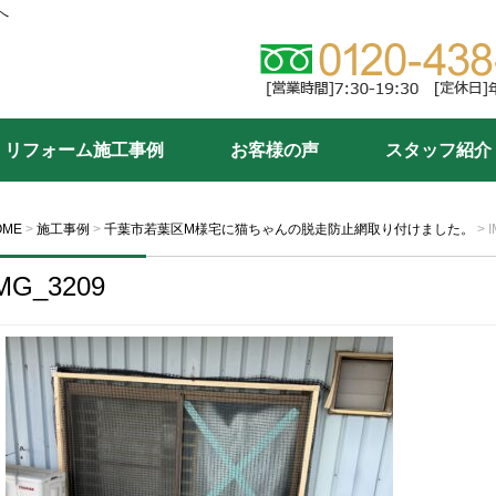
へ
リフォーム施工事例
お客様の声
スタッフ紹介
OME
>
施工事例
>
千葉市若葉区M様宅に猫ちゃんの脱走防止網取り付けました。
>
MG_3209