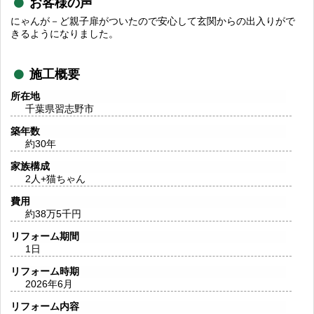
お客様の声
にゃんが－ど親子扉がついたので安心して玄関からの出入りがで
きるようになりました。
施工概要
所在地
千葉県習志野市
築年数
約30年
家族構成
2人+猫ちゃん
費用
約38万5千円
リフォーム期間
1日
リフォーム時期
2026年6月
リフォーム内容