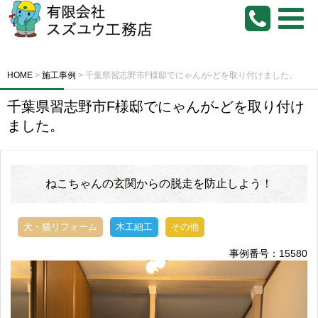
HOME
>
施工事例
>
千葉県習志野市F様邸でにゃんが-どを取り付けました。
千葉県習志野市F様邸でにゃんが-どを取り付け
ました。
ねこちゃんの玄関からの脱走を防止しよう！
犬・猫リフォーム
木工細工
その他
事例番号：15580