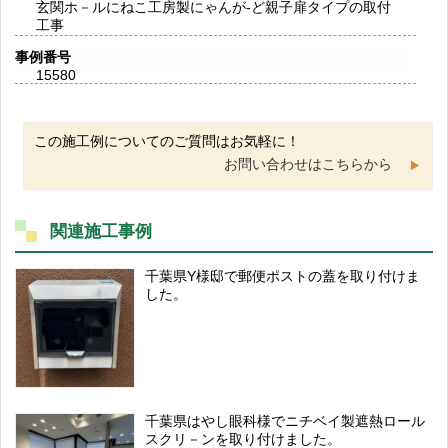
玄関ホ－ルにねこ工房製にゃんが-ど親子扉タイプの取付
工事
事例番号
15580
この施工例についてのご質問はお気軽に！
お問い合わせはこちらから
関連施工事例
千葉県Y様邸で郵便ポストの蓋を取り付けま
した。
千葉県はやし眼科様でニチベイ製遮熱ロール
スクリ－ンを取り付けました。