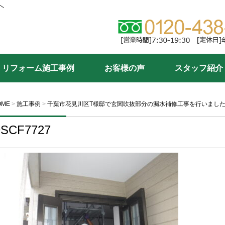
へ
リフォーム施工事例
お客様の声
スタッフ紹介
OME
>
施工事例
>
千葉市花見川区T様邸で玄関吹抜部分の漏水補修工事を行いまし
SCF7727