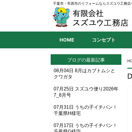
千葉市・市原市のリフォームならスズユウ工務店
HOME
コンセプト
ブログの最新記事
H
08月04日
8月はカブトムシと
D
クワガタ
07月25日
スズユウ便り2026年
7_8月号
07月31日
うちの子イチバン！
千葉県H様宅
07月17日
うちの子イチバン！
千葉県G様宅