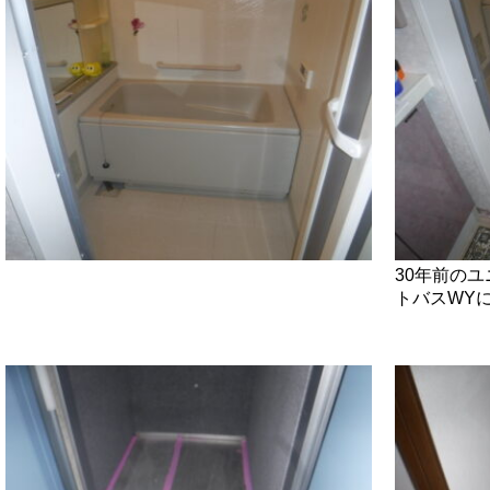
30年前の
トバスWY