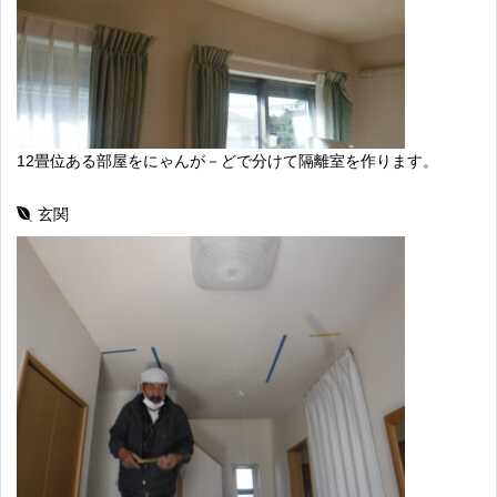
12畳位ある部屋をにゃんが－どで分けて隔離室を作ります。
玄関