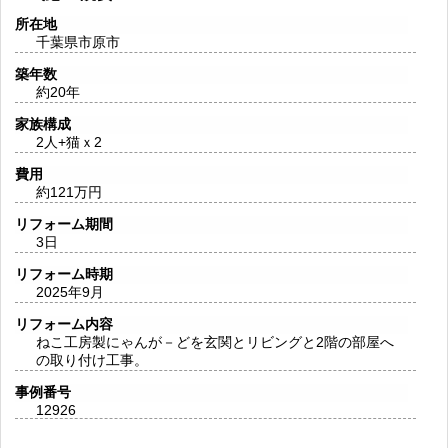
所在地
千葉県市原市
築年数
約20年
家族構成
2人+猫ｘ2
費用
約121万円
リフォーム期間
3日
リフォーム時期
2025年9月
リフォーム内容
ねこ工房製にゃんが－どを玄関とリビングと2階の部屋へ
の取り付け工事。
事例番号
12926